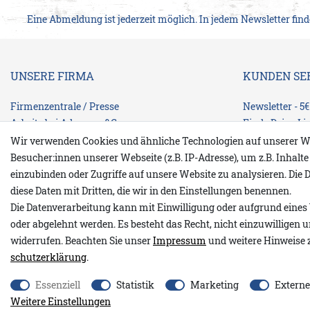
Eine Abmeldung ist jederzeit möglich. In jedem Newsletter fin
UNSERE FIRMA
KUNDEN SE
Firmenzentrale / Presse
Newsletter - 5
Arbeite bei Adenauer&Co
Finde Deine Li
Unsere DNA / Konzept
Zahlungsarten
Wir verwenden Cookies und ähnliche Technologien auf unserer W
Franchise / Partnerläden
Rücksendung
Besucher:innen unserer Webseite (z.B. IP-Adresse), um z.B. Inhalt
Finde Dein Strandhaus
Versand
einzubinden oder Zugriffe auf unsere Website zu analysieren. Die D
Umweltschutz
Größentabelle
diese Daten mit Dritten, die wir in den Einstellungen benennen.
Originalware-Urheberrecht-Markenzeichen
Die Datenverarbeitung kann mit Einwilligung oder aufgrund eines 
Vertrag wide
Kontakt / Kundendienst
oder abgelehnt werden. Es besteht das Recht, nicht einzuwilligen 
widerrufen. Beachten Sie unser
Impressum
und weitere Hinweise 
schutz­erklärung
.
* Alle Preise verstehen sich inkl. gesetzl. MwSt. zzgl.
Versandkoste
Essenziell
Statistik
Marketing
Extern
© copyright 2010-2026 Adenauer & Co. online GmbH / Alle Rechte 
Weitere Einstellungen