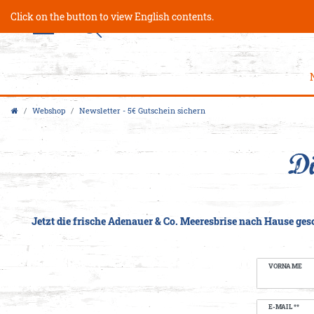
Click on the button to view English contents.
Webshop
Newsletter - 5€ Gutschein sichern
Di
Jetzt die frische Adenauer & Co. Meeresbrise nach Hause ge
VORNAME
Newsletter
E-MAIL **