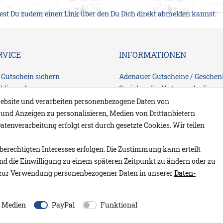
dest Du zudem einen Link über den Du Dich direkt abmelden kannst.
RVICE
INFORMATIONEN
€ Gutschein sichern
Adenauer Gutscheine / Geschen
eblings-Jeans
Socialmedia-Nutzungsbedingu
Erklärung zur Barrierefreiheit
ebsite und verarbeiten personenbezogene Daten von
en
Widerrufs­recht
e und Anzeigen zu personalisieren, Medien von Drittanbietern
Impressum
atenverarbeitung erfolgt erst durch gesetzte Cookies. Wir teilen
Daten­schutz­erklärung
AGB
berechtigten Interesses erfolgen. Die Zustimmung kann erteilt
rrufen
und die Einwilligung zu einem späteren Zeitpunkt zu ändern oder zu
zur Verwendung personenbezogener Daten in unserer
Daten­
n
e Medien
PayPal
Funktional
vorbehalten