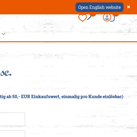
Open English website
×
0
0
se.
ccessoires
 Dein
appen
er
hause
tig ab 50,- EUR Einkaufswert, einmalig pro Kunde einlösbar)
ützen
schen
ürtel
als
oin-
nten
mbänder