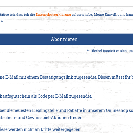
Lieblingsteile
Lieblingsteile
Röcke
Geschenke
Blusen
Hemden
Geschenke
für IHN
tätige ich, dass ich die
Daten­schutz­erklärung
gelesen habe. Meine Einwilligung kann
für SIE
.**
Jacken
Jacken
Geschenkguts
&
&
Geschenkgutscheine
Westen
Westen
Abonnieren
Strick
** Hierbei handelt es sich um 
ine E-Mail mit einem Bestätigungslink zugesendet. Diesen müsst ihr b
kaufsgutschein als Code per E-Mail zugesendet.
ber die neuesten Lieblingsteile und Rabatte in unserem Onlineshop s
tschein- und Gewinsspiel-Aktionen freuen.
iese werden nicht an Dritte weitergegeben.