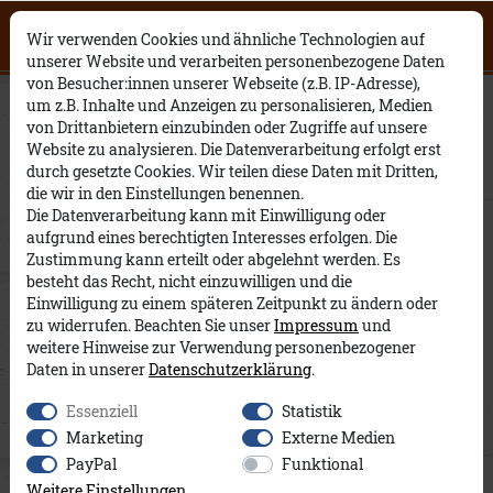
Click on the button to view English
0
0
Filter
Open English website
×
Wir verwenden Cookies und ähnliche Technologien auf
contents.
unserer Website und verarbeiten personenbezogene Daten
von Besucher:innen unserer Webseite (z.B. IP-Adresse),
Frauen
Geschenkgutscheine
um z.B. Inhalte und Anzeigen zu personalisieren, Medien
P
von Drittanbietern einzubinden oder Zugriffe auf unsere
Website zu analysieren. Die Datenverarbeitung erfolgt erst
R
durch gesetzte Cookies. Wir teilen diese Daten mit Dritten,
die wir in den Einstellungen benennen.
E
Die Datenverarbeitung kann mit Einwilligung oder
aufgrund eines berechtigten Interesses erfolgen. Die
I
Zustimmung kann erteilt oder abgelehnt werden. Es
besteht das Recht, nicht einzuwilligen und die
S
Einwilligung zu einem späteren Zeitpunkt zu ändern oder
zu widerrufen. Beachten Sie unser
Impressum
und
weitere Hinweise zur Verwendung personenbezogener
Daten in unserer
Daten­schutz­erklärung
.
Essenziell
Statistik
Marketing
Externe Medien
PayPal
Funktional
Weitere Einstellungen