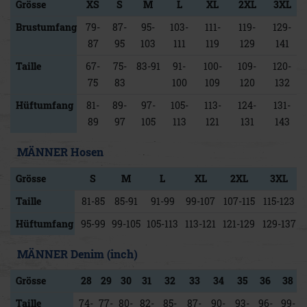
Grösse
XS
S
M
L
XL
2XL
3XL
Brustumfang
79-
87-
95-
103-
111-
119-
129-
87
95
103
111
119
129
141
Taille
67-
75-
83-91
91-
100-
109-
120-
75
83
100
109
120
132
Hüftumfang
81-
89-
97-
105-
113-
124-
131-
89
97
105
113
121
131
143
MÄNNER Hosen
Grösse
S
M
L
XL
2XL
3XL
Taille
81-85
85-91
91-99
99-107
107-115
115-123
Hüftumfang
95-99
99-105
105-113
113-121
121-129
129-137
MÄNNER Denim (inch)
Grösse
28
29
30
31
32
33
34
35
36
38
Taille
74-
77-
80-
82-
85-
87-
90-
93-
96-
99-