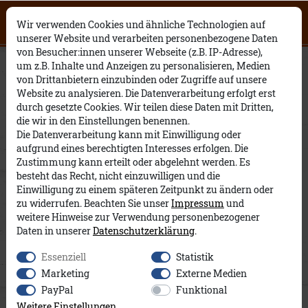
Click on the button to view English
0
0
Open English website
×
Wir verwenden Cookies und ähnliche Technologien auf
contents.
unserer Website und verarbeiten personenbezogene Daten
von Besucher:innen unserer Webseite (z.B. IP-Adresse),
Größentabelle
um z.B. Inhalte und Anzeigen zu personalisieren, Medien
von Drittanbietern einzubinden oder Zugriffe auf unsere
Website zu analysieren. Die Datenverarbeitung erfolgt erst
durch gesetzte Cookies. Wir teilen diese Daten mit Dritten,
FRAUEN T-shirts / Sweatshirts / Blusen / Strick /
die wir in den Einstellungen benennen.
Jacken
Die Datenverarbeitung kann mit Einwilligung oder
aufgrund eines berechtigten Interesses erfolgen. Die
Grösse
XS
S
M
L
XL
2XL
3XL
Zustimmung kann erteilt oder abgelehnt werden. Es
besteht das Recht, nicht einzuwilligen und die
Brustumfang
77-
81-
87-95
95-
103-
111-121
121-
Einwilligung zu einem späteren Zeitpunkt zu ändern oder
81
87
103
111
131
zu widerrufen. Beachten Sie unser
Impressum
und
weitere Hinweise zur Verwendung personenbezogener
Taille
61-
65-
71-79
79-87
87-95
95-105
106-
Daten in unserer
Daten­schutz­erklärung
.
65
71
116
Essenziell
Statistik
Hüftumfang
89-
93-
99-
107-
115-
123-
133-
Marketing
Externe Medien
93
99
107
115
123
133
144
PayPal
Funktional
FRAUEN Hosen
Weitere Einstellungen