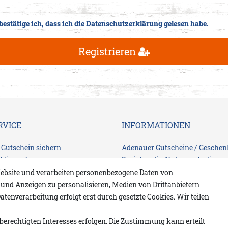
bestätige ich, dass ich die
Daten­schutz­erklärung
gelesen habe.
Registrieren
RVICE
INFORMATIONEN
€ Gutschein sichern
Adenauer Gutscheine / Geschen
eblings-Jeans
Socialmedia-Nutzungsbedingu
Erklärung zur Barrierefreiheit
ebsite und verarbeiten personenbezogene Daten von
en
Widerrufs­recht
e und Anzeigen zu personalisieren, Medien von Drittanbietern
Impressum
atenverarbeitung erfolgt erst durch gesetzte Cookies. Wir teilen
Daten­schutz­erklärung
AGB
berechtigten Interesses erfolgen. Die Zustimmung kann erteilt