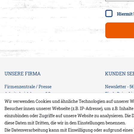
Hiermit 
UNSERE FIRMA
KUNDEN SE
Firmenzentrale / Presse
Newsletter - 5
Arbeite bei Adenauer&Co
Finde Deine Li
Unsere DNA / Konzept
Zahlungsarten
Wir verwenden Cookies und ähnliche Technologien auf unserer W
Franchise / Partnerläden
Rücksendung
Besucher:innen unserer Webseite (z.B. IP-Adresse), um z.B. Inhalt
Finde Dein Strandhaus
Versand
einzubinden oder Zugriffe auf unsere Website zu analysieren. Die D
Umweltschutz
Größentabelle
diese Daten mit Dritten, die wir in den Einstellungen benennen.
Originalware-Urheberrecht-Markenzeichen
Die Datenverarbeitung kann mit Einwilligung oder aufgrund eines 