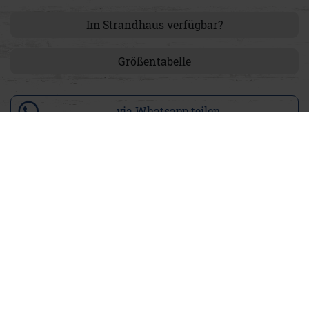
Im Strandhaus verfügbar?
Größentabelle
via Whatsapp teilen
Produktdetails
Unsere Strandkappe Cord bringt frischen Wind in Deinen
Look. Das weiche Cordmaterial sorgt für eine besondere
Haptik, während der große Adler-Print vorn und unser Logo
seitlich einen markanten Akzent setzen. Mit dem
verstellbaren Riegel am Hinterkopf lässt sich die Passform