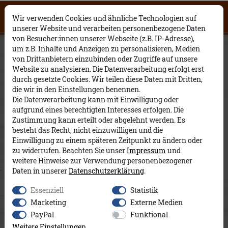
Click on the button to view English
0
0
Open English website
×
Wir verwenden Cookies und ähnliche Technologien auf
contents.
unserer Website und verarbeiten personenbezogene Daten
von Besucher:innen unserer Webseite (z.B. IP-Adresse),
Strandkappe Cord A&Co
um z.B. Inhalte und Anzeigen zu personalisieren, Medien
von Drittanbietern einzubinden oder Zugriffe auf unsere
Website zu analysieren. Die Datenverarbeitung erfolgt erst
durch gesetzte Cookies. Wir teilen diese Daten mit Dritten,
die wir in den Einstellungen benennen.
Die Datenverarbeitung kann mit Einwilligung oder
aufgrund eines berechtigten Interesses erfolgen. Die
Zustimmung kann erteilt oder abgelehnt werden. Es
besteht das Recht, nicht einzuwilligen und die
Einwilligung zu einem späteren Zeitpunkt zu ändern oder
zu widerrufen. Beachten Sie unser
Impressum
und
weitere Hinweise zur Verwendung personenbezogener
Daten in unserer
Daten­schutz­erklärung
.
Essenziell
Statistik
Marketing
Externe Medien
PayPal
Funktional
Weitere Einstellungen