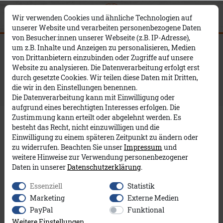
0
0
×
Wir verwenden Cookies und ähnliche Technologien auf
unserer Website und verarbeiten personenbezogene Daten
von Besucher:innen unserer Webseite (z.B. IP-Adresse),
um z.B. Inhalte und Anzeigen zu personalisieren, Medien
Trends
von Drittanbietern einzubinden oder Zugriffe auf unsere
Website zu analysieren. Die Datenverarbeitung erfolgt erst
durch gesetzte Cookies. Wir teilen diese Daten mit Dritten,
die wir in den Einstellungen benennen.
Die Datenverarbeitung kann mit Einwilligung oder
aufgrund eines berechtigten Interesses erfolgen. Die
Zustimmung kann erteilt oder abgelehnt werden. Es
besteht das Recht, nicht einzuwilligen und die
Herbsttrends 2024
Einwilligung zu einem späteren Zeitpunkt zu ändern oder
zu widerrufen. Beachten Sie unser
Impressum
und
weitere Hinweise zur Verwendung personenbezogener
7 Aug, 2024
Daten in unserer
Daten­schutz­erklärung
.
Essenziell
Statistik
Marketing
Externe Medien
PayPal
Funktional
Weitere Einstellungen