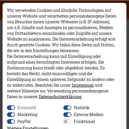
Click on the button to view English
0
0
Open English website
×
Wir verwenden Cookies und ähnliche Technologien auf
contents.
unserer Website und verarbeiten personenbezogene Daten
von Besucher:innen unserer Webseite (z.B. IP-Adresse),
Andi RH A&Co
um z.B. Inhalte und Anzeigen zu personalisieren, Medien
von Drittanbietern einzubinden oder Zugriffe auf unsere
Website zu analysieren. Die Datenverarbeitung erfolgt erst
durch gesetzte Cookies. Wir teilen diese Daten mit Dritten,
die wir in den Einstellungen benennen.
Die Datenverarbeitung kann mit Einwilligung oder
aufgrund eines berechtigten Interesses erfolgen. Die
Zustimmung kann erteilt oder abgelehnt werden. Es
besteht das Recht, nicht einzuwilligen und die
Einwilligung zu einem späteren Zeitpunkt zu ändern oder
zu widerrufen. Beachten Sie unser
Impressum
und
weitere Hinweise zur Verwendung personenbezogener
Daten in unserer
Daten­schutz­erklärung
.
Essenziell
Statistik
Marketing
Externe Medien
PayPal
Funktional
Weitere Einstellungen