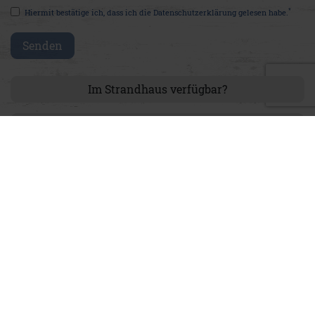
*
Hiermit bestätige ich, dass ich die
Daten­schutz­erklärung
gelesen habe.
Senden
Im Strandhaus verfügbar?
Größentabelle
via Whatsapp teilen
Produktdetails
Ein unkomplizierter Begleiter mit maritimem Charme! Unser
T-Shirt Andi vereint einen entspannten Look mit liebevollen