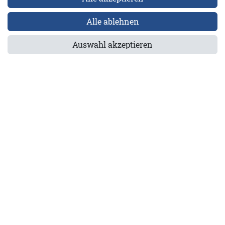
Alle ablehnen
Auswahl akzeptieren
.004-60269-M
els GmbH