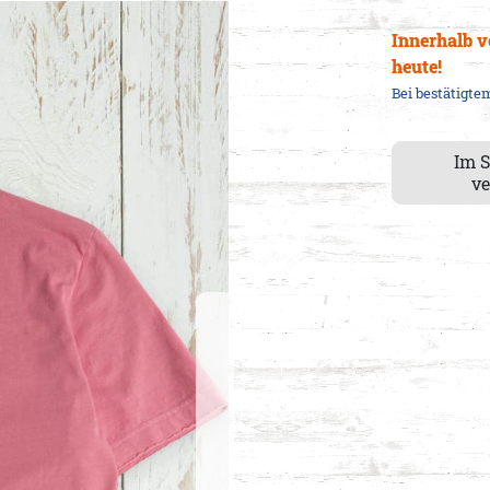
Innerhalb 
heute
!
Bei bestätigt
Im 
ve