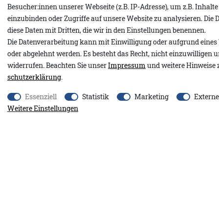
Besucher:innen unserer Webseite (z.B. IP-Adresse), um z.B. Inhalt
Produktdetails
einzubinden oder Zugriffe auf unsere Website zu analysieren. Die D
diese Daten mit Dritten, die wir in den Einstellungen benennen.
Die Datenverarbeitung kann mit Einwilligung oder aufgrund eines 
Unser Benedikt ist der perfekte Begleiter für alle, die puren, zeitlo
oder abgelehnt werden. Es besteht das Recht, nicht einzuwilligen 
gewaschenem Frische Tanne oder gewaschenem Korallenriff geh
widerrufen. Beachten Sie unser
Impressum
und weitere Hinweise 
seine puristische, klare Linie und einen lässigen Regular Fit. Der
schutz­erklärung
.
Rundhalsausschnitt mit elegantem V-Cut verleiht ihm eine beso
Essenziell
Statistik
Marketing
Extern
offenen Kanten an den Saumabschlüssen und die seitlichen Schl
Weitere Einstellungen
authentischen Vintage-Look und maximale Bewegungsfreiheit. 
Co.Logo auf der linken Brust setzt einen dezenten, maritimen Ak
• Herren T-Shirt
• Farben: Gew. Frische Tanne, Gew. Korallenriff
• Regular Fit
• Rundhalsausschnitt mit V-Cut
• Offene Kanten an den Saumabschlüssen
• Seitliche Schlitze
• Tonales Adenauer & Co. Logo auf der linken Brust