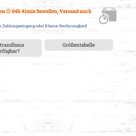
von
04h 41min
bestellen, Versand
noch
em Zahlungseingang oder Klarna-Rechnungkauf
Strandhaus
Größentabelle
rfügbar?