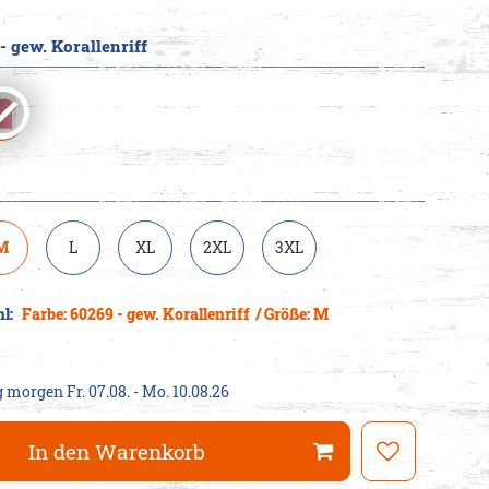
- gew. Korallenriff
cheine
M
L
XL
2XL
3XL
hl:
Farbe: 60269 - gew. Korallenriff
/ Größe: M
g
morgen
Fr. 07.08.
- Mo. 10.08.26
In den Warenkorb