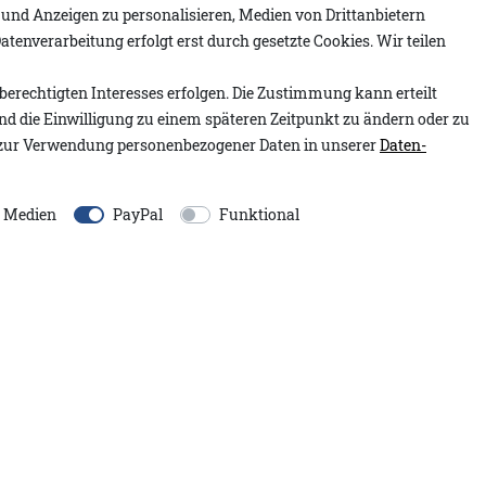
e und Anzeigen zu personalisieren, Medien von Drittanbietern
atenverarbeitung erfolgt erst durch gesetzte Cookies. Wir teilen
berechtigten Interesses erfolgen. Die Zustimmung kann erteilt
Artikelnummer:
2.2607.01
sen Stil lieben. In
und die Einwilligung zu einem späteren Zeitpunkt zu ändern oder zu
Modell:
Benedikt A&Co
alten, überzeugt er durch
zur Verwendung personenbezogener Daten in unserer
Daten­
Inhalt:
1 Stück
 charakteristische
ndere, maskuline Note. Die
EU-Verantwortlicher:
e Medien
PayPal
Funktional
itze sorgen für einen
Adenauer&Co. Einzelhand
Das tonale Adenauer &
An der Gümpgesbrücke
13
zent.
41564
Kaarst
Deutschland
moin@adenauer.com
+49 2131 751390