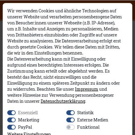
Click on the button to view English
0
0
Open English website
×
Wir verwenden Cookies und ähnliche Technologien auf
contents.
unserer Website und verarbeiten personenbezogene Daten
von Besucher:innen unserer Webseite (z.B. IP-Adresse),
Anja Streifen A&Co
um z.B. Inhalte und Anzeigen zu personalisieren, Medien
von Drittanbietern einzubinden oder Zugriffe auf unsere
Website zu analysieren. Die Datenverarbeitung erfolgt erst
durch gesetzte Cookies. Wir teilen diese Daten mit Dritten,
die wir in den Einstellungen benennen.
Die Datenverarbeitung kann mit Einwilligung oder
aufgrund eines berechtigten Interesses erfolgen. Die
Zustimmung kann erteilt oder abgelehnt werden. Es
besteht das Recht, nicht einzuwilligen und die
Einwilligung zu einem späteren Zeitpunkt zu ändern oder
zu widerrufen. Beachten Sie unser
Impressum
und
weitere Hinweise zur Verwendung personenbezogener
Daten in unserer
Daten­schutz­erklärung
.
Essenziell
Statistik
Marketing
Externe Medien
PayPal
Funktional
Weitere Einstellungen