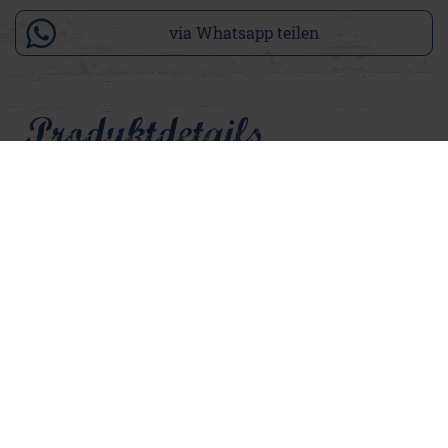
via Whatsapp teilen
Produktdetails
Unsere Anja Streifen ist eine feminine Damenbluse mit
feinen Längsstreifen, klassischem Hemdkragen und
durchgehender Knopfleiste. Der lässige, locker fallende
Schnitt sorgt für eine entspannte Silhouette. In dieser Saison
kommt Anja Streifen in zwei frischen Farbkombinationen:
Pfirsichrosa/Weiß und Seidenblau/Weiß. Die Brusttasche
mit tonal gehaltenem Adenauer & Co. Logo setzt einen
dezenten, hochwertigen Akzent. Das leichte Leinenmaterial
sorgt für ein angenehm luftiges Tragegefühl. Der
abgerundete, hinten etwas länger geschnittene Saum
unterstreicht den entspannten Look und macht die Bluse