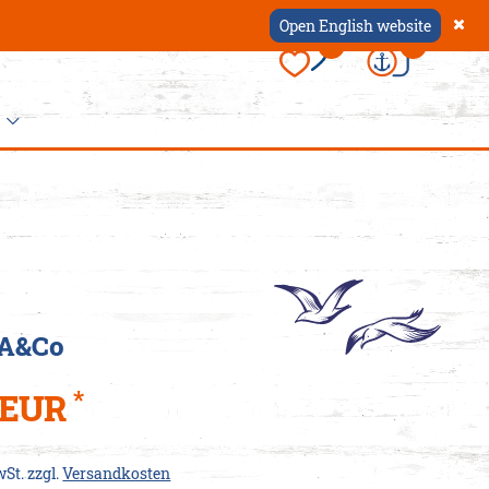
Open English website
×
0
0
ccessoires
 Dein
appen
 A&Co
er
hause
ützen
schen
*
5 EUR
ürtel
als
k
oin-
wSt. zzgl.
Versandkosten
nten
mbänder