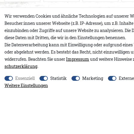
Wir verwenden Cookies und ähnliche Technologien auf unserer W
Produktdetails
Besucher:innen unserer Webseite (z.B. IP-Adresse), um z.B. Inhalt
einzubinden oder Zugriffe auf unsere Website zu analysieren. Die D
diese Daten mit Dritten, die wir in den Einstellungen benennen.
Die Datenverarbeitung kann mit Einwilligung oder aufgrund eines 
Wie ein Lieblingsstück, das dich schon lange begleitet: Blanca u
oder abgelehnt werden. Es besteht das Recht, nicht einzuwilligen 
Damen-Kurzarm-Sweatshirt in gewaschenem Dunkelblau vereint
widerrufen. Beachten Sie unser
Impressum
und weitere Hinweise 
mit einem authentischen Used-Look. Die sanft verwaschene Far
schutz­erklärung
.
Meer und laue Sommerabende. Der Rundhalsausschnitt und die
an den Ärmeln sorgen für einen sportiven, soften Stil. Die rechts 
Essenziell
Statistik
Marketing
Extern
lässigen Akzent, während der breite Saum dem Sweatshirt eine 
Weitere Einstellungen
verleiht. Das Adenauer & Co. Logo auf der linken Brust in Dunkel
rundet das Design stimmig ab. Ein echtes Wohlfühlteil für jede
nordischer Gelassenheit.
• Damen Kurzarm-Sweatshirt
• Farbe: Gewaschenes Dunkelblau
• Locker geschnitten, überschnittene Schultern