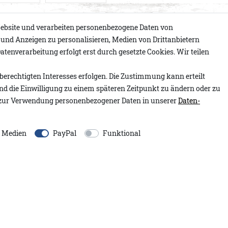
ebsite und verarbeiten personenbezogene Daten von
e und Anzeigen zu personalisieren, Medien von Drittanbietern
atenverarbeitung erfolgt erst durch gesetzte Cookies. Wir teilen
Artikelnummer:
1.2604.04
berechtigten Interesses erfolgen. Die Zustimmung kann erteilt
nser locker geschnittenes
Modell:
Blanca A&Co
und die Einwilligung zu einem späteren Zeitpunkt zu ändern oder zu
 entspannte Leichtigkeit
Inhalt:
1 Stück
zur Verwendung personenbezogener Daten in unserer
Daten­
be erinnert an lange Tage am
 verkürzten Rippabschlüsse
EU-Verantwortlicher:
platzierte Tasche setzt einen
Adenauer&Co. Einzelhand
e Medien
PayPal
Funktional
entspannte Silhouette
An der Gümpgesbrücke
13
blau fügt sich perfekt ein und
41564
Kaarst
Deutschland
n Tag, mit einem Hauch von
moin@adenauer.com
+49 2131 751390