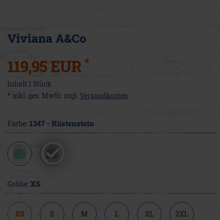
Viviana A&Co
*
119,95 EUR
Inhalt
1
Stück
* inkl. ges. MwSt. zzgl.
Versandkosten
Farbe:
1347 - Küstenstein
Größe:
XS
XS
S
M
L
XL
2XL