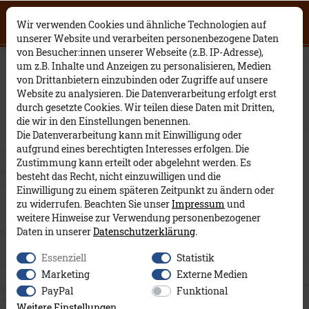
Click on the button to view English
0
0
Open English website
×
Wir verwenden Cookies und ähnliche Technologien auf
contents.
unserer Website und verarbeiten personenbezogene Daten
von Besucher:innen unserer Webseite (z.B. IP-Adresse),
Viviana A&Co
um z.B. Inhalte und Anzeigen zu personalisieren, Medien
von Drittanbietern einzubinden oder Zugriffe auf unsere
Website zu analysieren. Die Datenverarbeitung erfolgt erst
durch gesetzte Cookies. Wir teilen diese Daten mit Dritten,
die wir in den Einstellungen benennen.
Die Datenverarbeitung kann mit Einwilligung oder
aufgrund eines berechtigten Interesses erfolgen. Die
Zustimmung kann erteilt oder abgelehnt werden. Es
besteht das Recht, nicht einzuwilligen und die
Einwilligung zu einem späteren Zeitpunkt zu ändern oder
zu widerrufen. Beachten Sie unser
Impressum
und
weitere Hinweise zur Verwendung personenbezogener
Daten in unserer
Daten­schutz­erklärung
.
Essenziell
Statistik
Marketing
Externe Medien
PayPal
Funktional
Weitere Einstellungen