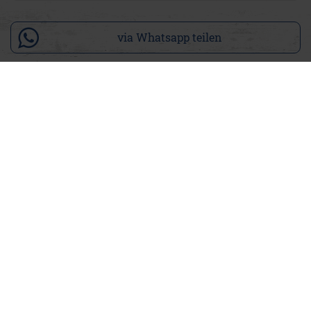
via Whatsapp teilen
Produktdetails
Unsere Viviana ist ein gemütliches Damen-Sweatshirt und
kommt in den Farben Frischer Apfel und Küstenstein. Es hat
einen leicht weiten V-Ausschnitt und doppelt offene Kanten
an Saum, Ärmeln und Halsausschnitt, ein Detail, das den
lässigen Vintage-Look erst perfekt macht. Die
überschnittenen Schultern sorgen für einen entspannt
fallenden Schnitt, der sich anfühlt wie ein freier Tag am
Meer.
• Damen-Sweatshirt