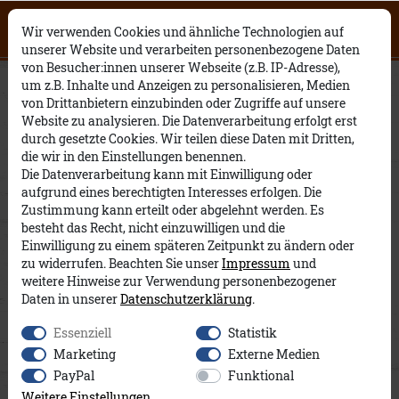
Click on the button to view English
0
0
Open English website
×
Wir verwenden Cookies und ähnliche Technologien auf
contents.
unserer Website und verarbeiten personenbezogene Daten
von Besucher:innen unserer Webseite (z.B. IP-Adresse),
Heinrich Super Comfort A&Co
um z.B. Inhalte und Anzeigen zu personalisieren, Medien
von Drittanbietern einzubinden oder Zugriffe auf unsere
Website zu analysieren. Die Datenverarbeitung erfolgt erst
durch gesetzte Cookies. Wir teilen diese Daten mit Dritten,
die wir in den Einstellungen benennen.
Die Datenverarbeitung kann mit Einwilligung oder
aufgrund eines berechtigten Interesses erfolgen. Die
Zustimmung kann erteilt oder abgelehnt werden. Es
besteht das Recht, nicht einzuwilligen und die
Einwilligung zu einem späteren Zeitpunkt zu ändern oder
zu widerrufen. Beachten Sie unser
Impressum
und
weitere Hinweise zur Verwendung personenbezogener
Daten in unserer
Daten­schutz­erklärung
.
Essenziell
Statistik
Marketing
Externe Medien
PayPal
Funktional
Weitere Einstellungen