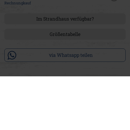
Rechnungkauf
Im Strandhaus verfügbar?
Größentabelle
via Whatsapp teilen
Produktdetails
Unsere Heinrich Super Comfort ist eine lässige Herrenhose in
Denim-Optik, mit geradem Schnitt und moderner Silhouette.
In Medium Washed Blue überzeugt sie mit einem
authentischen Denim-Look und vielseitiger