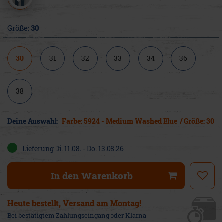
Größe:
30
30
31
32
33
34
36
38
Deine Auswahl:
Farbe: 5924 - Medium Washed Blue
/ Größe: 30
Lieferung Di. 11.08. - Do. 13.08.26
In den Warenkorb
Heute bestellt, Versand am Montag!
Bei bestätigtem Zahlungseingang oder Klarna-