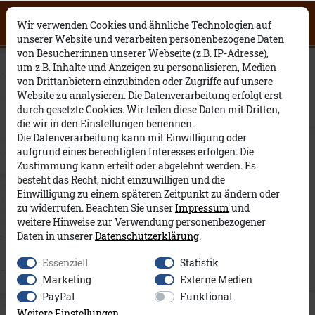
Click on the button to view English
0
0
Open English website
×
Wir verwenden Cookies und ähnliche Technologien auf
contents.
unserer Website und verarbeiten personenbezogene Daten
von Besucher:innen unserer Webseite (z.B. IP-Adresse),
Heinrich Lasse A&Co
um z.B. Inhalte und Anzeigen zu personalisieren, Medien
von Drittanbietern einzubinden oder Zugriffe auf unsere
Website zu analysieren. Die Datenverarbeitung erfolgt erst
durch gesetzte Cookies. Wir teilen diese Daten mit Dritten,
die wir in den Einstellungen benennen.
Die Datenverarbeitung kann mit Einwilligung oder
aufgrund eines berechtigten Interesses erfolgen. Die
Zustimmung kann erteilt oder abgelehnt werden. Es
besteht das Recht, nicht einzuwilligen und die
Einwilligung zu einem späteren Zeitpunkt zu ändern oder
zu widerrufen. Beachten Sie unser
Impressum
und
weitere Hinweise zur Verwendung personenbezogener
Daten in unserer
Daten­schutz­erklärung
.
Essenziell
Statistik
Marketing
Externe Medien
PayPal
Funktional
Weitere Einstellungen