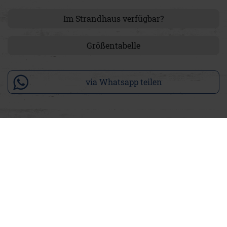
Im Strandhaus verfügbar?
Größentabelle
via Whatsapp teilen
Produktdetails
Unsere Männer-Hose Heinrich Lasse in Beigegrau verbindet
entspannten Stil mit maximalem Komfort, perfekt für aktive
Tage mit den Kindern am Strand oder für ausgedehnte
Radtouren entlang der Küste. Der lässige Schnitt sorgt für
eine bequeme Passform und eine moderne, unkomplizierte