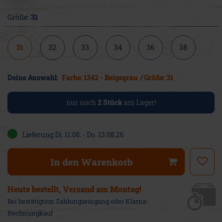
Größe:
31
31
32
33
34
36
38
Deine Auswahl:
Farbe: 1342 - Beigegrau
/ Größe: 31
nur noch
2
Stück
am Lager!
Lieferung Di. 11.08. - Do. 13.08.26
In den Warenkorb
Heute bestellt, Versand am Montag!
Bei bestätigtem Zahlungseingang oder Klarna-
Rechnungkauf