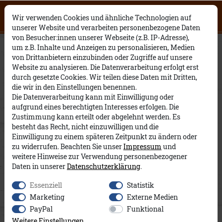
Click on the button to view English
0
0
Open English website
×
Wir verwenden Cookies und ähnliche Technologien auf
contents.
unserer Website und verarbeiten personenbezogene Daten
von Besucher:innen unserer Webseite (z.B. IP-Adresse),
Paavo A&Co
um z.B. Inhalte und Anzeigen zu personalisieren, Medien
von Drittanbietern einzubinden oder Zugriffe auf unsere
Website zu analysieren. Die Datenverarbeitung erfolgt erst
durch gesetzte Cookies. Wir teilen diese Daten mit Dritten,
die wir in den Einstellungen benennen.
Die Datenverarbeitung kann mit Einwilligung oder
aufgrund eines berechtigten Interesses erfolgen. Die
Zustimmung kann erteilt oder abgelehnt werden. Es
besteht das Recht, nicht einzuwilligen und die
Einwilligung zu einem späteren Zeitpunkt zu ändern oder
zu widerrufen. Beachten Sie unser
Impressum
und
weitere Hinweise zur Verwendung personenbezogener
Daten in unserer
Daten­schutz­erklärung
.
Essenziell
Statistik
Marketing
Externe Medien
PayPal
Funktional
Weitere Einstellungen