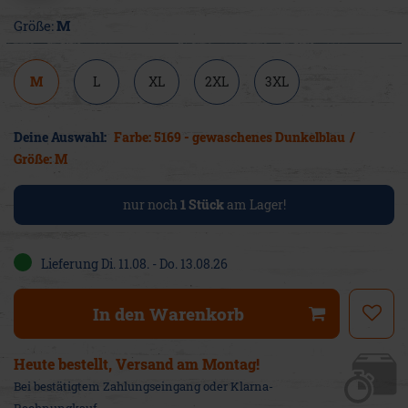
Größe:
M
M
L
XL
2XL
3XL
Deine Auswahl:
Farbe: 5169 - gewaschenes Dunkelblau
/
Größe: M
nur noch
1
Stück
am Lager!
Lieferung Di. 11.08. - Do. 13.08.26
In den Warenkorb
Heute bestellt, Versand am Montag!
Bei bestätigtem Zahlungseingang oder Klarna-
Rechnungkauf