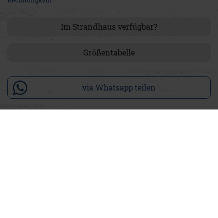
Im Strandhaus verfügbar?
Größentabelle
via Whatsapp teilen
Produktdetails
Das Paavo Sweatshirt präsentiert sich in einem coolen
Dunkelblau, das an tiefes Meerwasser erinnert. Der dezente
Destroy Effekt auf dem Troyer verleiht ihm eine lässige,
authentische Note mit Charakter. Der superweiche Stoff und
der normale Schnitt sorgen für angenehmen Tragekomfort