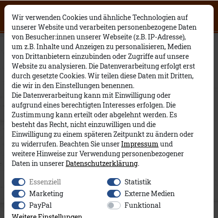
Click on the button to view English
0
0
Open English website
×
Wir verwenden Cookies und ähnliche Technologien auf
contents.
unserer Website und verarbeiten personenbezogene Daten
von Besucher:innen unserer Webseite (z.B. IP-Adresse),
Polo Jost Streifen A&Co
um z.B. Inhalte und Anzeigen zu personalisieren, Medien
von Drittanbietern einzubinden oder Zugriffe auf unsere
Website zu analysieren. Die Datenverarbeitung erfolgt erst
durch gesetzte Cookies. Wir teilen diese Daten mit Dritten,
die wir in den Einstellungen benennen.
Die Datenverarbeitung kann mit Einwilligung oder
aufgrund eines berechtigten Interesses erfolgen. Die
Zustimmung kann erteilt oder abgelehnt werden. Es
besteht das Recht, nicht einzuwilligen und die
Einwilligung zu einem späteren Zeitpunkt zu ändern oder
zu widerrufen. Beachten Sie unser
Impressum
und
weitere Hinweise zur Verwendung personenbezogener
Daten in unserer
Daten­schutz­erklärung
.
Essenziell
Statistik
Marketing
Externe Medien
PayPal
Funktional
Weitere Einstellungen