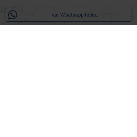
via Whatsapp teilen
Produktdetails
Unser Polo Jost Streifen ist ein klassisches Herren-Polo in
Dunkelblau mit zeitlosen, weißen Querstreifen, lässig und
cool zugleich. Der Polokragen sowie die Bündchen an den
Ärmeln in Weiß setzen sportliche Akzente. Das Polo hat eine
kurze Knopfleiste mit einem Knopf, während Seitenschlitze
am Saum für mehr Bewegungsfreiheit sorgen. Der Regular
Fit garantiert einen bequemen Sitz, ohne einzuengen. Ein
besonderes Detail ist das Adenauer & Co. Logo, das in Orange
auf der linken Brust eingestickt ist.