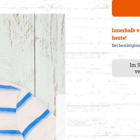
Innerhalb 
heute
!
Bei bestätigt
Im 
ve