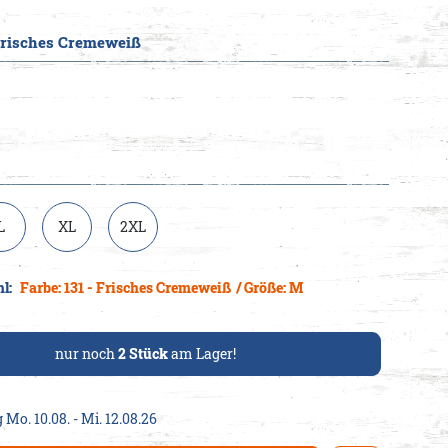
 Frisches Cremeweiß
cheine
L
XL
2XL
hl:
Farbe: 131 - Frisches Cremeweiß
/ Größe: M
nur noch
2
Stück
am Lager!
 Mo. 10.08. - Mi. 12.08.26