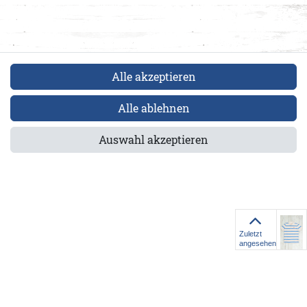
Alle akzeptieren
Alle ablehnen
.016-131-M
Auswahl akzeptieren
fen A&Co
els GmbH
Zuletzt
Zuletzt
angesehen
angesehen