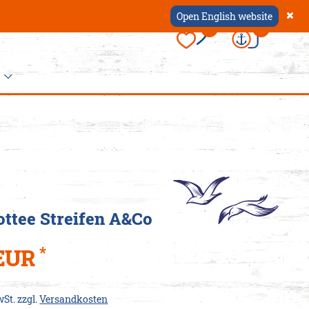
Open English website
×
0
0
ccessoires
 Dein
appen
ottee Streifen A&Co
er
hause
ützen
schen
*
 EUR
ürtel
als
k
oin-
wSt. zzgl.
Versandkosten
nten
mbänder