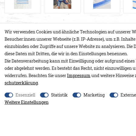
Produktdetails
Wir verwenden Cookies und ähnliche Technologien auf unserer W
Besucher:innen unserer Webseite (z.B. IP-Adresse), um z.B. Inhalt
einzubinden oder Zugriffe auf unsere Website zu analysieren. Die D
diese Daten mit Dritten, die wir in den Einstellungen benennen.
Frische Meeresluft, weicher Frottee und ein Streifenmuster, das
Die Datenverarbeitung kann mit Einwilligung oder aufgrund eines 
In frischem Cremeweiß mit zwei unterschiedlichen Blautönen ist
oder abgelehnt werden. Es besteht das Recht, nicht einzuwilligen 
man anzieht und sofort weiß: Sommer kann kommen. Das weiche
widerrufen. Beachten Sie unser
Impressum
und weitere Hinweise 
dem Poloshirt seinen besonderen Charakter, angenehm auf der H
schutz­erklärung
.
einer Textur, die das Licht wunderbar einfängt. Die wechselnden
cremeweißem Grund erinnern an Himmel, Wellen und Horizont zu
Essenziell
Statistik
Marketing
Extern
Kragen und die feinen Rippabschlüsse an den Ärmeln setzen kla
Weitere Einstellungen
dreiknöpfige Knopfleiste gibt dem Shirt seine unverkennbare For
Saum sorgt für angenehme Bewegungsfreiheit, ob an Deck oder i
Passform & Fit
Unser Model ist 184 cm groß und trägt Polo Frottee Streifen in G