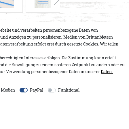
ebsite und verarbeiten personenbezogene Daten von
e und Anzeigen zu personalisieren, Medien von Drittanbietern
atenverarbeitung erfolgt erst durch gesetzte Cookies. Wir teilen
Artikelnummer:
2.2604.01
 sofort Urlaubsgefühle weckt.
berechtigten Interesses erfolgen. Die Zustimmung kann erteilt
Modell:
Polo Frottee Strei
 das Herren Poloshirt, das
und die Einwilligung zu einem späteren Zeitpunkt zu ändern oder zu
Inhalt:
1 Stück
 Frottee-Material verleiht
zur Verwendung personenbezogener Daten in unserer
Daten­
aut, leicht und dabei mit
EU-Verantwortlicher:
 Blaustreifen auf
Adenauer&Co. Einzelhand
gleich. Der fein gerippte
e Medien
PayPal
Funktional
An der Gümpgesbrücke
13
ssische Polo-Akzente, die
41564
Kaarst
Deutschland
m. Der kleine Schlitz am
moin@adenauer.com
n der Strandbar.
+49 2131 751390
röße L.