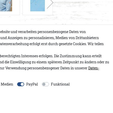
ebsite und verarbeiten personenbezogene Daten von
e und Anzeigen zu personalisieren, Medien von Drittanbietern
atenverarbeitung erfolgt erst durch gesetzte Cookies. Wir teilen
Artikelnummer:
2.2630.0
in der Farbe gew.
Modell:
Ramirus Hood A&
berechtigten Interesses erfolgen. Die Zustimmung kann erteilt
ntage-Charakter. Die große
Inhalt:
1 Stück
und die Einwilligung zu einem späteren Zeitpunkt zu ändern oder zu
ihen dem Design einen
zur Verwendung personenbezogener Daten in unserer
Daten­
etzt zusätzlich einen
EU-Verantwortlicher:
d die extra großen
Adenauer&Co. Einzelhand
ndern auch für hohen
e Medien
PayPal
Funktional
An der Gümpgesbrücke
13
 Saumabschlüsse
41564
Kaarst
Deutschland
eiche Material macht den
moin@adenauer.com
+49 2131 751390
.