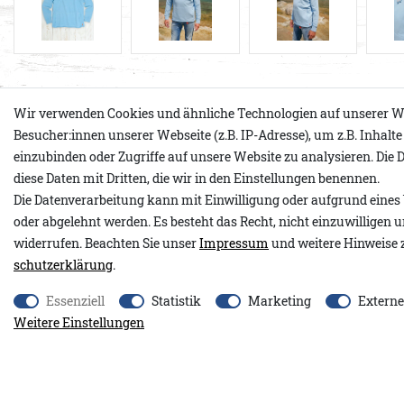
Produktdetails
Wir verwenden Cookies und ähnliche Technologien auf unserer W
Besucher:innen unserer Webseite (z.B. IP-Adresse), um z.B. Inhalt
einzubinden oder Zugriffe auf unsere Website zu analysieren. Die D
diese Daten mit Dritten, die wir in den Einstellungen benennen.
Unser Ramirus Hood ist ein locker geschnittener Herren-Hoodie 
Die Datenverarbeitung kann mit Einwilligung oder aufgrund eines 
Gletscherblau mit authentischem Washed-Look und lässigem Vi
oder abgelehnt werden. Es besteht das Recht, nicht einzuwilligen 
Kapuze mit langen Kordeln sowie die feine Ankerstickerei verle
widerrufen. Beachten Sie unser
Impressum
und weitere Hinweise 
maritimen Touch. Ein Adenauer & Co. Logo auf dem linken Arm s
schutz­erklärung
.
nordischen Akzent. Besondere Nahtdetails entlang der Seiten un
Kängurutaschen sorgen nicht nur für einen modernen Look, so
Essenziell
Statistik
Marketing
Extern
Tragekomfort. Breite Rippbündchen an den Ärmeln und offene
Weitere Einstellungen
unterstreichen den entspannten Vintage-Style. Das besonders w
Hoodie zu einem komfortablen Essential für jeden Tag.
Passform & Fit
Unser Model ist 184 cm groß und trägt Ramirus Hood in Größe L