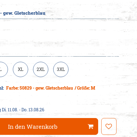
- gew. Gletscherblau
cheine
L
XL
2XL
3XL
hl:
Farbe: 50829 - gew. Gletscherblau
/ Größe: M
Di. 11.08. - Do. 13.08.26
In den Warenkorb