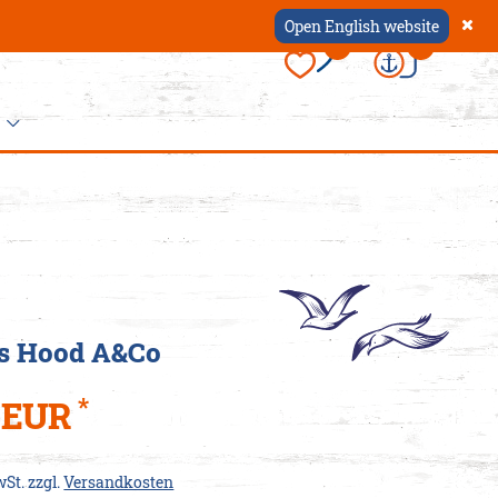
Open English website
×
0
0
ccessoires
 Dein
appen
s Hood A&Co
er
hause
ützen
schen
*
5 EUR
ürtel
als
k
oin-
wSt. zzgl.
Versandkosten
nten
mbänder