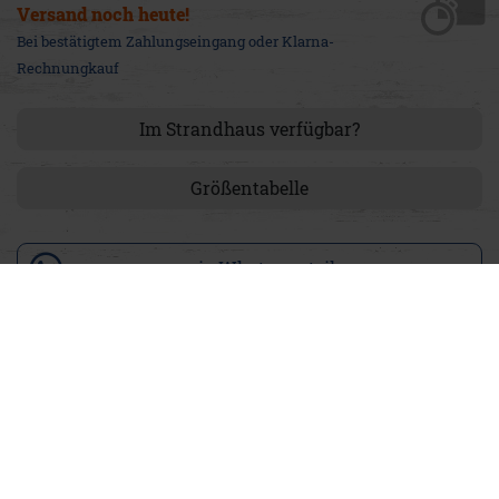
Versand
noch heute
!
Bei bestätigtem Zahlungseingang oder Klarna-
Rechnungkauf
Im Strandhaus verfügbar?
Größentabelle
via Whatsapp teilen
Produktdetails
Unser Amadeus ist ein kurzärmeliges T-Shirt aus weicher
Baumwolle mit geradem Schnitt, klassischem