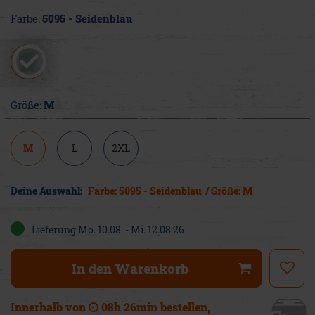
Farbe:
5095 - Seidenblau
Größe:
M
M
L
2XL
Deine Auswahl:
Farbe: 5095 - Seidenblau
/ Größe: M
Lieferung Mo. 10.08. - Mi. 12.08.26
In den Warenkorb
Innerhalb von
08h 26min
bestellen,