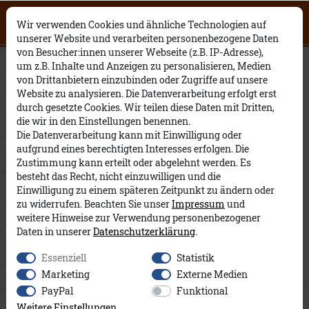
Click on the button to view English
0
0
Open English website
×
Wir verwenden Cookies und ähnliche Technologien auf
contents.
unserer Website und verarbeiten personenbezogene Daten
von Besucher:innen unserer Webseite (z.B. IP-Adresse),
Amadeus A&Co
um z.B. Inhalte und Anzeigen zu personalisieren, Medien
von Drittanbietern einzubinden oder Zugriffe auf unsere
Website zu analysieren. Die Datenverarbeitung erfolgt erst
durch gesetzte Cookies. Wir teilen diese Daten mit Dritten,
die wir in den Einstellungen benennen.
Die Datenverarbeitung kann mit Einwilligung oder
aufgrund eines berechtigten Interesses erfolgen. Die
Zustimmung kann erteilt oder abgelehnt werden. Es
besteht das Recht, nicht einzuwilligen und die
Einwilligung zu einem späteren Zeitpunkt zu ändern oder
zu widerrufen. Beachten Sie unser
Impressum
und
weitere Hinweise zur Verwendung personenbezogener
Daten in unserer
Daten­schutz­erklärung
.
Essenziell
Statistik
Marketing
Externe Medien
PayPal
Funktional
Weitere Einstellungen