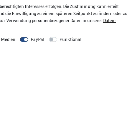
berechtigten Interesses erfolgen. Die Zustimmung kann erteilt
Artikelnummer:
2.2601.02
und die Einwilligung zu einem späteren Zeitpunkt zu ändern oder zu
 verkörpert maritimen
Modell:
Janik A&Co
zur Verwendung personenbezogener Daten in unserer
Daten­
lt sich angenehm warm und
Inhalt:
1 Stück
ook. Die kurze Knopfleiste mit
-Charakter, während das
e Medien
PayPal
Funktional
EU-Verantwortlicher:
Brust feine Akzente setzt.
Adenauer&Co. Einzelhand
An der Gümpgesbrücke
13
41564
Kaarst
Deutschland
moin@adenauer.com
+49 2131 751390