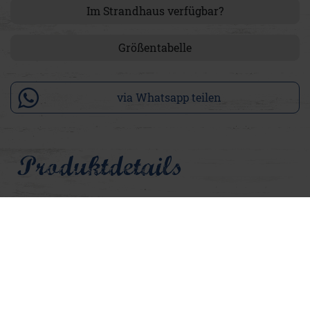
Im Strandhaus verfügbar?
Größentabelle
via Whatsapp teilen
Produktdetails
Unser Herren-Strickpullover Darwin verbindet lässige
Natürlichkeit mit maritimer Leichtigkeit. In Steingrau
Melange gehalten, wirkt er zeitlos und vielseitig. Gefertigt
aus hochwertigem Noppengarn und locker gestrickt, bietet
er ein angenehm luftiges Tragegefühl. Der klassische
Rundhalsausschnitt sowie Ärmel- und Saumabschlüsse in