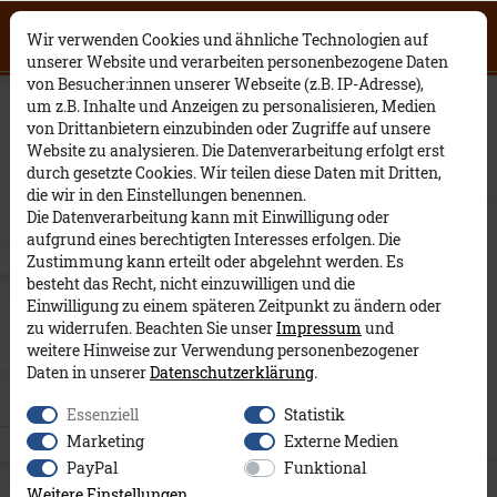
Click on the button to view English
0
0
Open English website
×
Wir verwenden Cookies und ähnliche Technologien auf
contents.
unserer Website und verarbeiten personenbezogene Daten
von Besucher:innen unserer Webseite (z.B. IP-Adresse),
Darwin A&Co
um z.B. Inhalte und Anzeigen zu personalisieren, Medien
von Drittanbietern einzubinden oder Zugriffe auf unsere
Website zu analysieren. Die Datenverarbeitung erfolgt erst
durch gesetzte Cookies. Wir teilen diese Daten mit Dritten,
die wir in den Einstellungen benennen.
Die Datenverarbeitung kann mit Einwilligung oder
aufgrund eines berechtigten Interesses erfolgen. Die
Zustimmung kann erteilt oder abgelehnt werden. Es
besteht das Recht, nicht einzuwilligen und die
Einwilligung zu einem späteren Zeitpunkt zu ändern oder
zu widerrufen. Beachten Sie unser
Impressum
und
weitere Hinweise zur Verwendung personenbezogener
Daten in unserer
Daten­schutz­erklärung
.
Essenziell
Statistik
Marketing
Externe Medien
PayPal
Funktional
Weitere Einstellungen