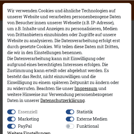
Click on the button to view English
0
0
Open English website
×
Wir verwenden Cookies und ähnliche Technologien auf
contents.
unserer Website und verarbeiten personenbezogene Daten
von Besucher:innen unserer Webseite (z.B. IP-Adresse),
Ivan A&Co
um z.B. Inhalte und Anzeigen zu personalisieren, Medien
von Drittanbietern einzubinden oder Zugriffe auf unsere
Website zu analysieren. Die Datenverarbeitung erfolgt erst
durch gesetzte Cookies. Wir teilen diese Daten mit Dritten,
die wir in den Einstellungen benennen.
Die Datenverarbeitung kann mit Einwilligung oder
aufgrund eines berechtigten Interesses erfolgen. Die
Zustimmung kann erteilt oder abgelehnt werden. Es
besteht das Recht, nicht einzuwilligen und die
Einwilligung zu einem späteren Zeitpunkt zu ändern oder
zu widerrufen. Beachten Sie unser
Impressum
und
weitere Hinweise zur Verwendung personenbezogener
Daten in unserer
Daten­schutz­erklärung
.
Essenziell
Statistik
Marketing
Externe Medien
PayPal
Funktional
Weitere Einstellungen