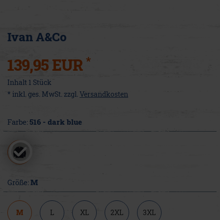
Ivan A&Co
*
139,95 EUR
Inhalt
1
Stück
* inkl. ges. MwSt. zzgl.
Versandkosten
Farbe:
516 - dark blue
Größe:
M
M
L
XL
2XL
3XL