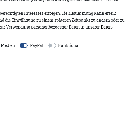
berechtigten Interesses erfolgen. Die Zustimmung kann erteilt
Artikelnummer:
1.2604.22
und die Einwilligung zu einem späteren Zeitpunkt zu ändern oder zu
ndem Pink mit langen Ärmeln
Modell:
Kleid Mauryca A&
zur Verwendung personenbezogener Daten in unserer
Daten­
nen lässigen, sportiven
Inhalt:
1 Stück
e Schnitt und die
d besonders komfortabel und
e Medien
PayPal
Funktional
EU-Verantwortlicher:
en Arm fügt sich dezent in das
Adenauer&Co. Einzelhand
An der Gümpgesbrücke
13
41564
Kaarst
Deutschland
moin@adenauer.com
+49 2131 751390
sign integriert