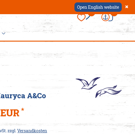
Open English website
×
0
0
ccessoires
 Dein
appen
Mauryca A&Co
er
hause
ützen
schen
*
5 EUR
ürtel
als
k
oin-
wSt. zzgl.
Versandkosten
nten
mbänder