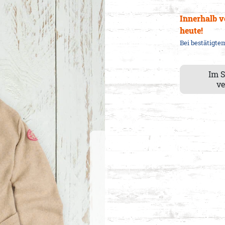
Innerhalb 
heute
!
Bei bestätigt
Im 
ve