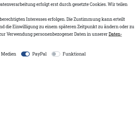
atenverarbeitung erfolgt erst durch gesetzte Cookies. Wir teilen
berechtigten Interesses erfolgen. Die Zustimmung kann erteilt
Artikelnummer:
1.2601.15
r praktischen Kapuze. Der
und die Einwilligung zu einem späteren Zeitpunkt zu ändern oder zu
Modell:
Nadia A&Co
olle sorgt für ein angenehm
zur Verwendung personenbezogener Daten in unserer
Daten­
Inhalt:
1 Stück
Schnitt mit Bindegürtel
offprägung an den Ellenbogen,
EU-Verantwortlicher:
e Medien
PayPal
Funktional
en erhält sie zusätzliche
Adenauer&Co. Einzelhand
An der Gümpgesbrücke
13
41564
Kaarst
Deutschland
s Artikels perfekt und
moin@adenauer.com
+49 2131 751390
 entworfen und aus
Deinem Lieblingsteil zu
ntakt mit spitzen
yamid