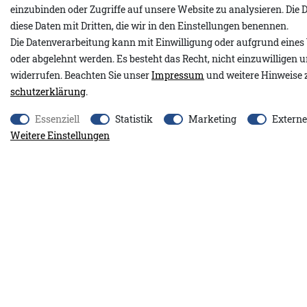
Produktdetails
einzubinden oder Zugriffe auf unsere Website zu analysieren. Die D
diese Daten mit Dritten, die wir in den Einstellungen benennen.
Die Datenverarbeitung kann mit Einwilligung oder aufgrund eines 
Unsere Nadia überzeugt mit ihrem kuscheligen Design und eine
oder abgelehnt werden. Es besteht das Recht, nicht einzuwilligen 
hochwertige Materialmix mit unter anderem Alpakawolle und W
widerrufen. Beachten Sie unser
Impressum
und weitere Hinweise 
weiches und wärmendes Tragegefühl. Der lange, lässige, gerade 
schutz­erklärung
.
ermöglicht eine individuell anpassbare Passform. Mit Anker-St
Essenziell
Statistik
Marketing
Extern
kleinen Schlitzen am Saum und dekorativ herausstehenden Näht
Weitere Einstellungen
Struktur.
Unser pinkes Top Tamina A&Co ergänzt die pinken Akzente diese
schafft einen harmonisch abgestimmten Look.
Dieses Kleidungsstück wurde von uns mit viel Liebe zum Detail
hochwertigen Garnen gestrickt. Um möglichst lange Freude mit 
haben, sei bitte vorsichtig beim Tragen von Schmuck und im Ko
Gegenständen.
45% Baumwolle, 27% Nylon, 20% Wolle, 5% Alpakawolle, 3% Pol